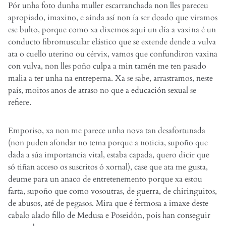
Pór unha foto dunha muller escarranchada non lles pareceu
apropiado, imaxino, e aínda así non ía ser doado que viramos
ese bulto, porque como xa dixemos aquí un día a vaxina é un
conducto fibromuscular elástico que se extende dende a vulva
ata o cuello uterino ou cérvix, vamos que confundiron vaxina
con vulva, non lles poño culpa a min tamén me ten pasado
malia a ter unha na entreperna. Xa se sabe, arrastramos, neste
país, moitos anos de atraso no que a educación sexual se
refiere.
Emporiso, xa non me parece unha nova tan desafortunada
(non puden afondar no tema porque a noticia, supoño que
dada a súa importancia vital, estaba capada, quero dicir que
só tiñan acceso os suscritos ó xornal), case que ata me gusta,
deume para un anaco de entretenemento porque xa estou
farta, supoño que como vosoutras, de guerra, de chiringuitos,
de abusos, até de pegasos. Mira que é fermosa a imaxe deste
cabalo alado fillo de Medusa e Poseidón, pois han conseguir