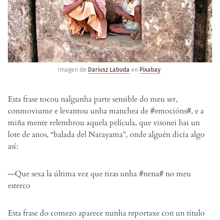
Imagen de
Dariusz Labuda
en
Pixabay
Esta frase tocou nalgunha parte sensible do meu ser,
conmoviume e levantou unha manchea de #emocións#, e a
miña mente relembrou aquela película, que visonei hai un
lote de anos, “balada del Narayama”, onde alguén dicía algo
así:
—Que sexa la última vez que tiras unha #nena# no meu
esterco
Esta frase do comezo aparece nunha reportaxe con un título