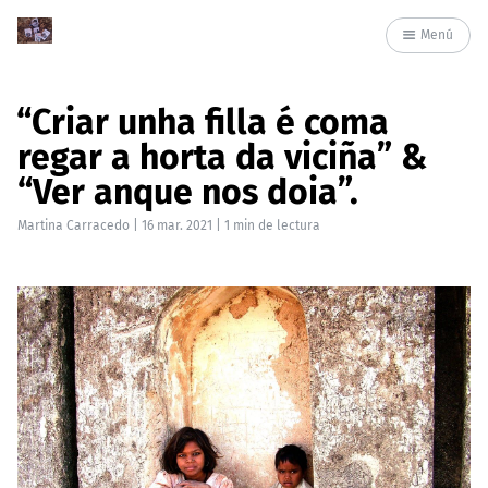
Menú
“Criar unha filla é coma
regar a horta da viciña” &
“Ver anque nos doia”.
Martina Carracedo
|
16 mar. 2021
| 1 min de lectura