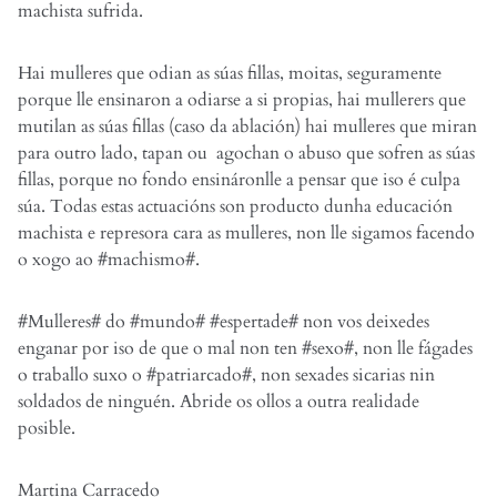
machista sufrida.
Hai mulleres que odian as súas fillas, moitas, seguramente
porque lle ensinaron a odiarse a si propias, hai mullerers que
mutilan as súas fillas (caso da ablación) hai mulleres que miran
para outro lado, tapan ou agochan o abuso que sofren as súas
fillas, porque no fondo ensináronlle a pensar que iso é culpa
súa. Todas estas actuacións son producto dunha educación
machista e represora cara as mulleres, non lle sigamos facendo
o xogo ao #machismo#.
#Mulleres# do #mundo# #espertade# non vos deixedes
enganar por iso de que o mal non ten #sexo#, non lle fágades
o traballo suxo o #patriarcado#, non sexades sicarias nin
soldados de ninguén. Abride os ollos a outra realidade
posible.
Martina Carracedo