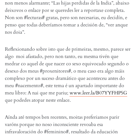
non menos alarmante; “Las hijas perdidas de la India”, abaixo
deixovos o enlace por se queredes ler a reportaxe completa.
Non son #lecturas# gratas, pero son necesarias, eu decidín, e
penso que todas deberíamos tomar a decisión de, “ver anque
nos doia”.
Reflexionando sobre isto que de primeiras, mesmo, parece ser
algo moi afastado, pero non tanto, eu mesma tivén que
medrar co aquel de que nacer co sexo equivocado segundo o
desexo dos meus #proxenitores#, o meu caso era algo máis
complexo por un suceso dramático que aconteceu antes do
meu #nacemento#, este tema é un apartado importante do
meu libro: A nai que me pariu;
www.leer.la/B07YYFHPSG
que podedes atopar neste enlace.
Aínda até tempos ben recentes, moitas preferiamos parir
varóns porque no noso inconsciente revoaba esa
infravaloración do #feminino#, resultado da educación