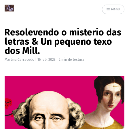
Menú
Resolevendo o misterio das
letras & Un pequeno texo
dos Mill.
Martina Carracedo
|
16 feb. 2023
| 2 min de lectura