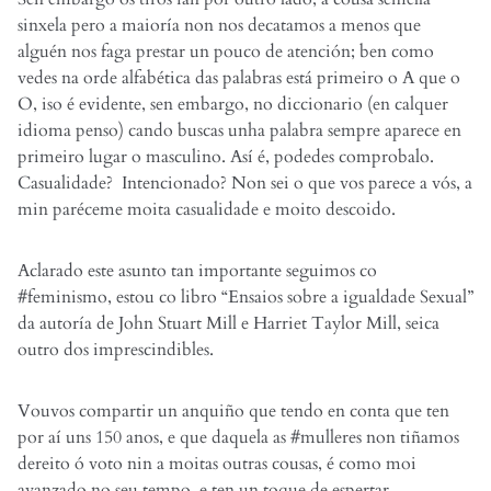
sinxela pero a maioría non nos decatamos a menos que
alguén nos faga prestar un pouco de atención; ben como
vedes na orde alfabética das palabras está primeiro o A que o
O, iso é evidente, sen embargo, no diccionario (en calquer
idioma penso) cando buscas unha palabra sempre aparece en
primeiro lugar o masculino. Así é, podedes comprobalo.
Casualidade? Intencionado? Non sei o que vos parece a vós, a
min paréceme moita casualidade e moito descoido.
Aclarado este asunto tan importante seguimos co
#feminismo, estou co libro “Ensaios sobre a igualdade Sexual”
da autoría de John Stuart Mill e Harriet Taylor Mill, seica
outro dos imprescindibles.
Vouvos compartir un anquiño que tendo en conta que ten
por aí uns 150 anos, e que daquela as #mulleres non tiñamos
dereito ó voto nin a moitas outras cousas, é como moi
avanzado no seu tempo, e ten un toque de espertar